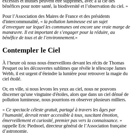
excessifs et inutiles peuvent être supprimés, avec à la clé des
bénéfices pour notre santé, la biodiversité et l’observation du ciel. »
Pour l’Association des Maires de France et des présidents
d'intercommunalité, «
la pollution lumineuse est un sujet
d’envergure sur lequel les communes ont encore une vraie marge de
manœuvre. Il est important de s’engager pour la réduire, au
bénéfice de tous et de l’environnement.
»
Contempler le Ciel
À l’heure où nous nous émerveillons devant les récits de Thomas
Pesquet ou les découvertes sublimes que révèle le télescope James
Webb, il est urgent d’éteindre la lumière pour retrouver la magie du
ciel étoilé.
Or, en ville, si nous levons les yeux au ciel, nous ne pouvons
discerner qu'une vingtaine d'étoiles, alors que dans un ciel dénué de
pollution lumineuse, nous pourrions en observer plusieurs milliers.
«
Ce spectacle céleste gratuit, partagé à travers les âges par
l’humanité, devrait rester accessible à tous, suscitant émotion,
émerveillement et curiosité, premier pas vers la connaissance.
»
rappelle Eric Piednoel, directeur général de l’Association française
d’astronomie.