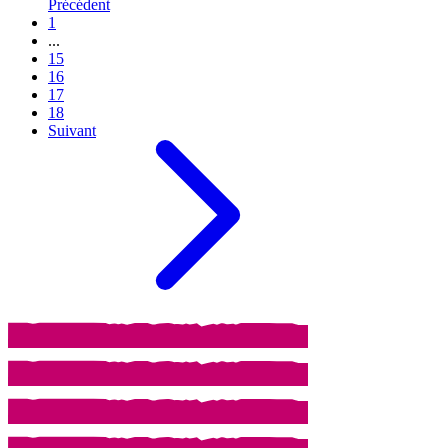
Précédent
1
...
15
16
17
18
Suivant