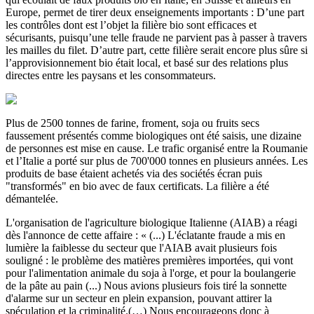
Europe, permet de tirer deux enseignements importants : D’une part
les contrôles dont est l’objet la filière bio sont efficaces et
sécurisants, puisqu’une telle fraude ne parvient pas à passer à travers
les mailles du filet. D’autre part, cette filière serait encore plus sûre si
l’approvisionnement bio était local, et basé sur des relations plus
directes entre les paysans et les consommateurs.
Plus de 2500 tonnes de farine, froment, soja ou fruits secs
faussement présentés comme biologiques ont été saisis, une dizaine
de personnes est mise en cause. Le trafic organisé entre la Roumanie
et l’Italie a porté sur plus de 700'000 tonnes en plusieurs années. Les
produits de base étaient achetés via des sociétés écran puis
"transformés" en bio avec de faux certificats. La filière a été
démantelée.
L'organisation de l'agriculture biologique Italienne (AIAB) a réagi
dès l'annonce de cette affaire : « (...) L'éclatante fraude a mis en
lumière la faiblesse du secteur que l'AIAB avait plusieurs fois
souligné : le problème des matières premières importées, qui vont
pour l'alimentation animale du soja à l'orge, et pour la boulangerie
de la pâte au pain (...) Nous avions plusieurs fois tiré la sonnette
d'alarme sur un secteur en plein expansion, pouvant attirer la
spéculation et la criminalité.(…) Nous encourageons donc à