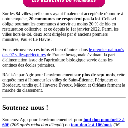
LES RÉSULTATS DU PALMARÈS
Sur les 84 villes-préfectures ayant finalement accepté de répondre à
notre enquête,
20 communes ne respectent pas la loi
. Celle-ci
oblige pourtant les communes à servir au moins 20 % de bio en
restauration collective, et ce depuis le 1er janvier 2022. Parmi les
villes hors-la-loi, deux sont dirigées par d’anciens premiers
ministres, Pau et Le Havre !
Vous retrouverez ces infos et bien d’autres dans
le premier palmarès
des 97 villes-préfectures
de France hexagonale évaluant la part
d'alimentation issue de l'agriculture biologique servie dans les
cantines des écoles primaires.
Réalisée par Agir pour l’environnement
sur plus de sept mois
, cette
enquête met à l'honneur les villes de Saint-Étienne, Périgueux et
Bordeaux, tandis qu'à l'inverse Évreux, Mâcon et Orléans ferment la
marche du classement.
Soutenez-nous !
Soutenez Agir pour l'environnement et pour
tout don ponctuel ≥ à
60€
(
20€ après réduction d'impôt
) ou
tout don ≥ à 10€/mois
(
3€