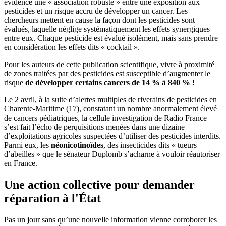
évidence une « association robuste » entre une exposition aux
pesticides et un risque accru de développer un cancer. Les
chercheurs mettent en cause la façon dont les pesticides sont
évalués, laquelle néglige systématiquement les effets synergiques
entre eux. Chaque pesticide est évalué isolément, mais sans prendre
en considération les effets dits « cocktail ».
Pour les auteurs de cette publication scientifique, vivre à proximité
de zones traitées par des pesticides est susceptible d’augmenter le
risque
de développer certains cancers de 14 % à 840 % !
Le 2 avril, à la suite d’alertes multiples de riverains de pesticides en
Charente-Maritime (17), constatant un nombre anormalement élevé
de cancers pédiatriques, la cellule investigation de Radio France
s’est fait l’écho de perquisitions menées dans une dizaine
d’exploitations agricoles suspectées d’utiliser des pesticides interdits.
Parmi eux, les
néonicotinoïdes
, des insecticides dits « tueurs
d’abeilles » que le sénateur Duplomb s’acharne à vouloir réautoriser
en France.
Une action collective pour demander
réparation à l'État
Pas un jour sans qu’une nouvelle information vienne corroborer les