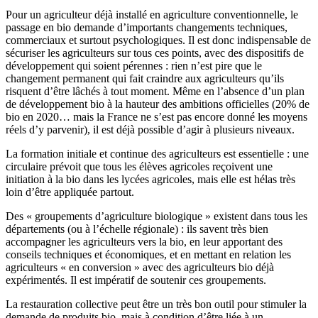
Pour un agriculteur déjà installé en agriculture conventionnelle, le
passage en bio demande d’importants changements techniques,
commerciaux et surtout psychologiques. Il est donc indispensable de
sécuriser les agriculteurs sur tous ces points, avec des dispositifs de
développement qui soient pérennes : rien n’est pire que le
changement permanent qui fait craindre aux agriculteurs qu’ils
risquent d’être lâchés à tout moment. Même en l’absence d’un plan
de développement bio à la hauteur des ambitions officielles (20% de
bio en 2020… mais la France ne s’est pas encore donné les moyens
réels d’y parvenir), il est déjà possible d’agir à plusieurs niveaux.
La formation initiale et continue des agriculteurs est essentielle : une
circulaire prévoit que tous les élèves agricoles reçoivent une
initiation à la bio dans les lycées agricoles, mais elle est hélas très
loin d’être appliquée partout.
Des « groupements d’agriculture biologique » existent dans tous les
départements (ou à l’échelle régionale) : ils savent très bien
accompagner les agriculteurs vers la bio, en leur apportant des
conseils techniques et économiques, et en mettant en relation les
agriculteurs « en conversion » avec des agriculteurs bio déjà
expérimentés. Il est impératif de soutenir ces groupements.
La restauration collective peut être un très bon outil pour stimuler la
demande de produits bio, mais à condition d’être liée à un