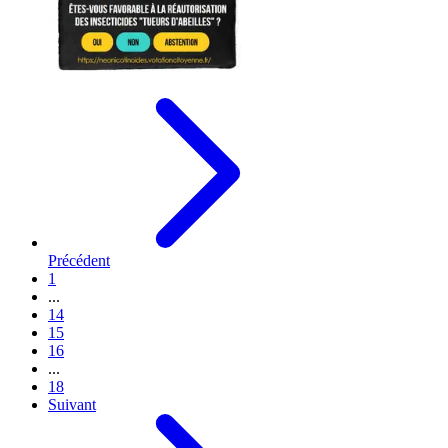
Précédent
1
...
14
15
16
...
18
Suivant