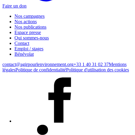
Faire un don
Nos campagnes
Nos actions
Nos publications
Espace presse
Qui sommes-nous
Contact
Emploi / stages
Bénévolat
contact@agirpourlenvironnement.org
+33 1 40 31 02 37
Mentions
légales
Politique de confidentialité
Politique d'utilisation des cookies